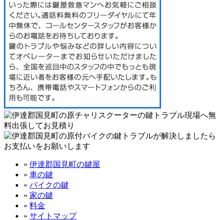
»
伊達郡国見町の鍵屋
»
車の鍵
»
バイクの鍵
»
家の鍵
»
料金
»
サイトマップ