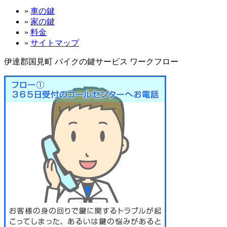
»
車の鍵
»
家の鍵
»
料金
»
サイトマップ
伊達郡国見町 バイクの鍵サービス ワークフロー