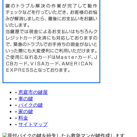
»
恵庭市の鍵屋
»
車の鍵
»
バイクの鍵
»
家の鍵
»
料金
»
サイトマップ