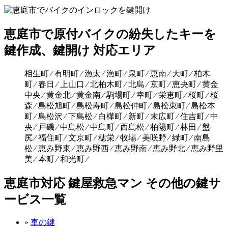
恵庭市で原付バイクの紛失したキーを
鍵作成、鍵開け 対応エリア
相生町 ⁄ 有明町 ⁄ 漁太 ⁄ 漁町 ⁄ 泉町 ⁄ 恵南 ⁄ 大町 ⁄ 柏木
町 ⁄ 春日 ⁄ 上山口 ⁄ 北柏木町 ⁄ 北島 ⁄ 京町 ⁄ 恵央町 ⁄ 黄金
中央 ⁄ 黄金北 ⁄ 黄金南 ⁄ 駒場町 ⁄ 幸町 ⁄ 栄恵町 ⁄ 桜町 ⁄ 桜
森 ⁄ 島松旭町 ⁄ 島松寿町 ⁄ 島松仲町 ⁄ 島松東町 ⁄ 島松本
町 ⁄ 島松沢 ⁄ 下島松 ⁄ 白樺町 ⁄ 新町 ⁄ 末広町 ⁄ 住吉町 ⁄ 中
央 ⁄ 戸磯 ⁄ 中島松 ⁄ 中島町 ⁄ 西島松 ⁄ 柏陽町 ⁄ 林田 ⁄ 盤
尻 ⁄ 福住町 ⁄ 文京町 ⁄ 穂栄 ⁄ 牧場 ⁄ 美咲野 ⁄ 緑町 ⁄ 南島
松 ⁄ 恵み野東 ⁄ 恵み野西 ⁄ 恵み野南 ⁄ 恵み野北 ⁄ 恵み野里
美 ⁄ 本町 ⁄ 和光町 ⁄
恵庭市対応 鍵屋救急マン その他の鍵サ
ービス一覧
»
車の鍵