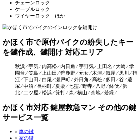
チェーンロック
ケーブルロック
ワイヤーロック ほか
かほく市で原付バイクの紛失したキー
を鍵作成、鍵開け 対応エリア
秋浜 ⁄ 宇気 ⁄ 内高松 ⁄ 内日角 ⁄ 宇野気 ⁄ 上田名 ⁄ 大崎 ⁄ 学
園台 ⁄ 笠島 ⁄ 上山田 ⁄ 狩鹿野 ⁄ 元女 ⁄ 木津 ⁄ 気屋 ⁄ 黒川 ⁄ 指
江 ⁄ 下山田 ⁄ 白尾 ⁄ 瀬戸町 ⁄ 外日角 ⁄ 高松 ⁄ 多田 ⁄ 谷 ⁄ 遠
塚 ⁄ 中沼 ⁄ 長柄町 ⁄ 夏栗 ⁄ 七窪 ⁄ 野寺 ⁄ 八野 ⁄ 鉢伏 ⁄ 浜
北 ⁄ 二ツ屋 ⁄ 松浜 ⁄ 箕打 ⁄ 森 ⁄ 横山 ⁄ 余地 ⁄ 若緑 ⁄
かほく市対応 鍵屋救急マン その他の鍵
サービス一覧
»
車の鍵
»
家の鍵