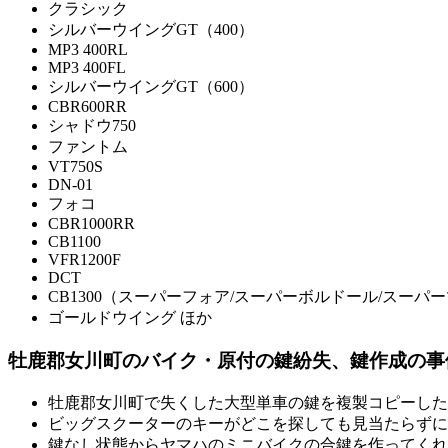
クラシック
シルバーウイングGT（400）
MP3 400RL
MP3 400FL
シルバーウイングGT（600）
CBR600RR
シャドウ750
ファントム
VT750S
DN-01
フォコ
CBR1000RR
CB1100
VFR1200F
DCT
CB1300（スーパーフォア/スーパーボルドール/スーパーツー
ゴールドウイング ほか
牡鹿郡女川町のバイク・原付の鍵紛失、鍵作成の事
牡鹿郡女川町で失くした大型単車の鍵を複製コピーした
ビッグスクーターのキーがどこを探しても見当たらずに
鍵なし状態からヤマハのミニバイクの合鍵を作ってくれ