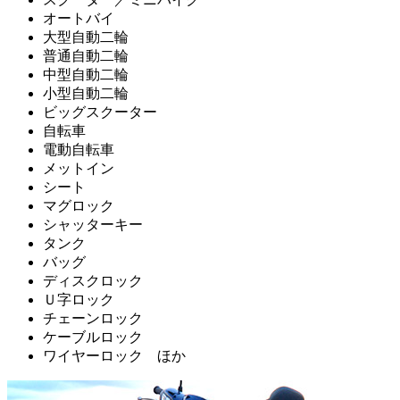
オートバイ
大型自動二輪
普通自動二輪
中型自動二輪
小型自動二輪
ビッグスクーター
自転車
電動自転車
メットイン
シート
マグロック
シャッターキー
タンク
バッグ
ディスクロック
Ｕ字ロック
チェーンロック
ケーブルロック
ワイヤーロック ほか