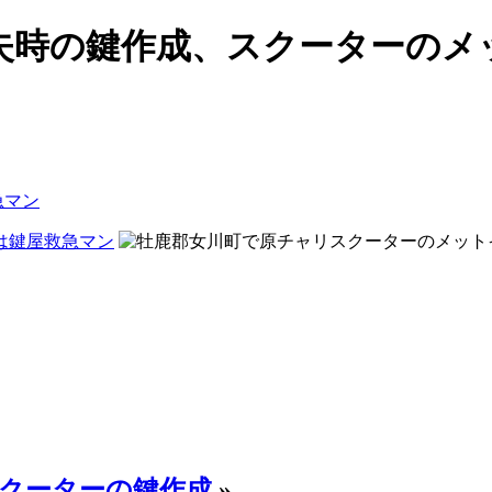
失時の鍵作成、スクーターのメ
急マン
クーターの鍵作成
»