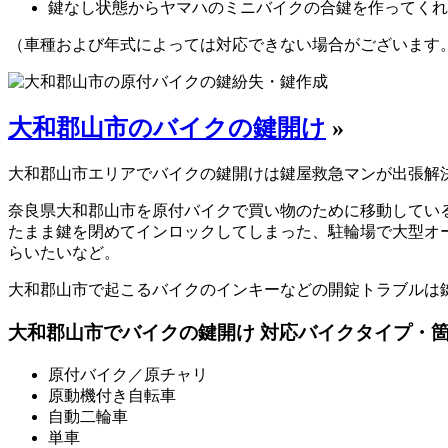
鍵なし状態からヤマハのミニバイクの合鍵を作ってくれ
（車種および年式によっては対応できない場合がございます
大和郡山市のバイクの鍵開け
»
大和郡山市エリアでバイクの鍵開けは鍵屋救急マンが出張解
奈良県大和郡山市を原付バイクで買い物のために移動してい
たまま鍵を閉めてインロックしてしまった、駐輪場で大型オ
らいたいなど。
大和郡山市で起こるバイクのインキーなどの開錠トラブルは
大和郡山市でバイクの鍵開け 対応バイクタイプ・
原付バイク／原チャリ
原動機付き自転車
自動二輪車
単車