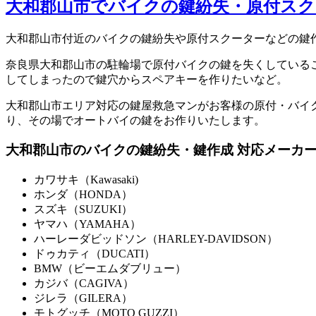
大和郡山市でバイクの鍵紛失・原付スク
大和郡山市付近のバイクの鍵紛失や原付スクーターなどの鍵
奈良県大和郡山市の駐輪場で原付バイクの鍵を失くしている
してしまったので鍵穴からスペアキーを作りたいなど。
大和郡山市エリア対応の鍵屋救急マンがお客様の原付・バイ
り、その場でオートバイの鍵をお作りいたします。
大和郡山市のバイクの鍵紛失・鍵作成 対応メーカ
カワサキ（Kawasaki)
ホンダ（HONDA）
スズキ（SUZUKI）
ヤマハ（YAMAHA）
ハーレーダビッドソン（HARLEY-DAVIDSON）
ドゥカティ（DUCATI）
BMW（ビーエムダブリュー）
カジバ（CAGIVA）
ジレラ（GILERA）
モトグッチ（MOTO GUZZI）