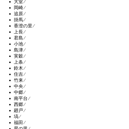
大室 ⁄
岡崎 ⁄
追原 ⁄
掛馬 ⁄
香澄の里 ⁄
上長 ⁄
君島 ⁄
小池 ⁄
島津 ⁄
実穀 ⁄
上条 ⁄
鈴木 ⁄
住吉 ⁄
竹来 ⁄
中央 ⁄
中郷 ⁄
南平台 ⁄
西郷 ⁄
廻戸 ⁄
塙 ⁄
福田 ⁄
星の里 ⁄