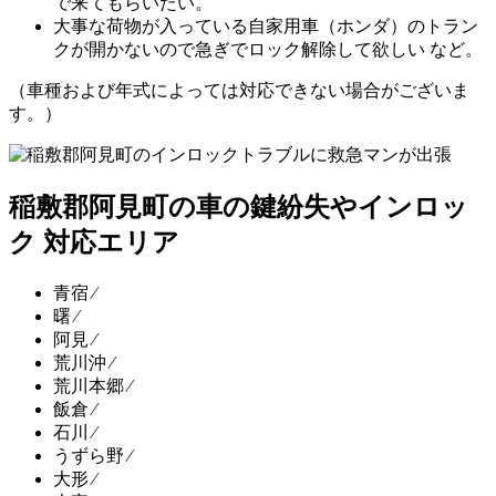
で来てもらいたい。
大事な荷物が入っている自家用車（ホンダ）のトラン
クが開かないので急ぎでロック解除して欲しい など。
（車種および年式によっては対応できない場合がございま
す。）
稲敷郡阿見町の車の鍵紛失やインロッ
ク 対応エリア
青宿 ⁄
曙 ⁄
阿見 ⁄
荒川沖 ⁄
荒川本郷 ⁄
飯倉 ⁄
石川 ⁄
うずら野 ⁄
大形 ⁄