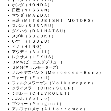
ホンダ（ＨＯＮＤＡ）
日産（ＮＩＳＳＡＮ）
マツダ（ＭＡＺＤＡ）
三菱（ＭＩＴＳＵＢＩＳＨＩ ＭＯＴＯＲＳ）
スバル（ＳＵＢＡＲＵ）
ダイハツ（ＤＡＩＨＡＴＳＵ）
スズキ（ＳＵＺＵＫＩ）
いすゞ（ＩＳＵＺＵ）
ヒノ（ＨＩＮＯ）
アウディ（Ａｕｄｉ）
レクサス（ＬＥＸＵＳ）
ＢＭＷ(ビーエムダブリュー)
ＧＭ(ゼネラルモーターズ)
メルセデスベンツ（Ｍｅｒｃｅｄｅｓ－Ｂｅｎｚ）
フォード（Ｆｏｒｄ）
フォルクスワーゲン（Ｖｏｌｋｓｗａｇｅｎ）
クライスラー（ＣＨＲＹＳＬＥＲ）
シボレー（ＣＨＥＶＲＯＬＥＴ）
ボルボ（Ｖｏｌｖｏ）
プジョー（Ｐｅｕｇｅｏｔ）
アルファロメオ（Ａｌｆａｒｒｏｍｅｏ）