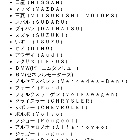
日産（ＮＩＳＳＡＮ）
マツダ（ＭＡＺＤＡ）
三菱（ＭＩＴＳＵＢＩＳＨＩ ＭＯＴＯＲＳ）
スバル（ＳＵＢＡＲＵ）
ダイハツ（ＤＡＩＨＡＴＳＵ）
スズキ（ＳＵＺＵＫＩ）
いすゞ（ＩＳＵＺＵ）
ヒノ（ＨＩＮＯ）
アウディ（Ａｕｄｉ）
レクサス（ＬＥＸＵＳ）
ＢＭＷ(ビーエムダブリュー)
ＧＭ(ゼネラルモーターズ)
メルセデスベンツ（Ｍｅｒｃｅｄｅｓ－Ｂｅｎｚ）
フォード（Ｆｏｒｄ）
フォルクスワーゲン（Ｖｏｌｋｓｗａｇｅｎ）
クライスラー（ＣＨＲＹＳＬＥＲ）
シボレー（ＣＨＥＶＲＯＬＥＴ）
ボルボ（Ｖｏｌｖｏ）
プジョー（Ｐｅｕｇｅｏｔ）
アルファロメオ（Ａｌｆａｒｒｏｍｅｏ）
ジャガー（Ｊａｇｕａｒ）