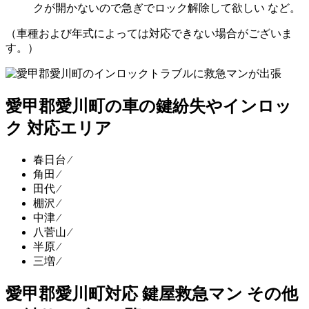
クが開かないので急ぎでロック解除して欲しい など。
（車種および年式によっては対応できない場合がございま
す。）
愛甲郡愛川町の車の鍵紛失やインロッ
ク 対応エリア
春日台 ⁄
角田 ⁄
田代 ⁄
棚沢 ⁄
中津 ⁄
八菅山 ⁄
半原 ⁄
三増 ⁄
愛甲郡愛川町対応 鍵屋救急マン その他