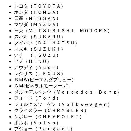
トヨタ（ＴＯＹＯＴＡ）
ホンダ（ＨＯＮＤＡ）
日産（ＮＩＳＳＡＮ）
マツダ（ＭＡＺＤＡ）
三菱（ＭＩＴＳＵＢＩＳＨＩ ＭＯＴＯＲＳ）
スバル（ＳＵＢＡＲＵ）
ダイハツ（ＤＡＩＨＡＴＳＵ）
スズキ（ＳＵＺＵＫＩ）
いすゞ（ＩＳＵＺＵ）
ヒノ（ＨＩＮＯ）
アウディ（Ａｕｄｉ）
レクサス（ＬＥＸＵＳ）
ＢＭＷ(ビーエムダブリュー)
ＧＭ(ゼネラルモーターズ)
メルセデスベンツ（Ｍｅｒｃｅｄｅｓ－Ｂｅｎｚ）
フォード（Ｆｏｒｄ）
フォルクスワーゲン（Ｖｏｌｋｓｗａｇｅｎ）
クライスラー（ＣＨＲＹＳＬＥＲ）
シボレー（ＣＨＥＶＲＯＬＥＴ）
ボルボ（Ｖｏｌｖｏ）
プジョー（Ｐｅｕｇｅｏｔ）