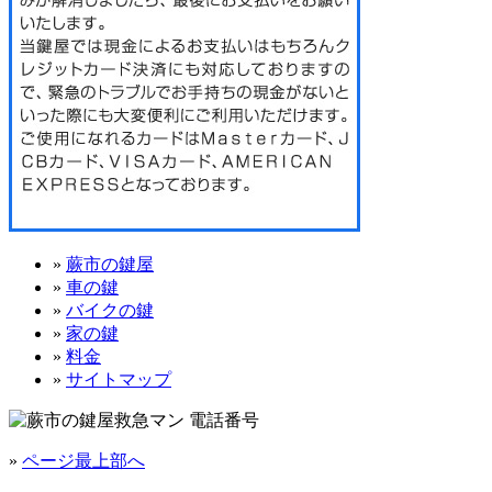
»
蕨市の鍵屋
»
車の鍵
»
バイクの鍵
»
家の鍵
»
料金
»
サイトマップ
»
ページ最上部へ