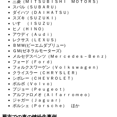
三菱（ＭＩＴＳＵＢＩＳＨＩ ＭＯＴＯＲＳ）
スバル（ＳＵＢＡＲＵ）
ダイハツ（ＤＡＩＨＡＴＳＵ）
スズキ（ＳＵＺＵＫＩ）
いすゞ（ＩＳＵＺＵ）
ヒノ（ＨＩＮＯ）
アウディ（Ａｕｄｉ）
レクサス（ＬＥＸＵＳ）
ＢＭＷ(ビーエムダブリュー)
ＧＭ(ゼネラルモーターズ)
メルセデスベンツ（Ｍｅｒｃｅｄｅｓ－Ｂｅｎｚ）
フォード（Ｆｏｒｄ）
フォルクスワーゲン（Ｖｏｌｋｓｗａｇｅｎ）
クライスラー（ＣＨＲＹＳＬＥＲ）
シボレー（ＣＨＥＶＲＯＬＥＴ）
ボルボ（Ｖｏｌｖｏ）
プジョー（Ｐｅｕｇｅｏｔ）
アルファロメオ（Ａｌｆａｒｒｏｍｅｏ）
ジャガー（Ｊａｇｕａｒ）
ポルシェ（Ｐｏｒｓｃｈｅ） ほか
蕨市での車の鍵紛失事例