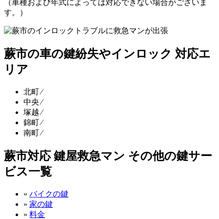
（車種および年式によっては対応できない場合がございま
す。）
蕨市の車の鍵紛失やインロック 対応エ
リア
北町 ⁄
中央 ⁄
塚越 ⁄
錦町 ⁄
南町 ⁄
蕨市対応 鍵屋救急マン その他の鍵サー
ビス一覧
»
バイクの鍵
»
家の鍵
»
料金