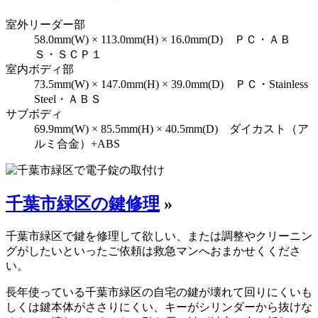
室外リーダー部
58.0mm(W) × 113.0mm(H) × 16.0mm(D) ＰＣ・ＡＢ
Ｓ・ＳＣＰ１
室内ボディ部
73.5mm(W) × 147.0mm(H) × 39.0mm(D) ＰＣ・Stainless
Steel・ＡＢＳ
サブボディ
69.9mm(W) × 85.5mm(H) × 40.5mm(D) ダイカスト（ア
ルミ合金）+ABS
千葉市緑区の鍵修理
»
千葉市緑区で鍵を修理して欲しい、または調整やクリーニン
グがしたいといったご依頼は救急マンへおまかせくくださ
い。
長年使っている千葉市緑区の自宅の鍵が壊れて回りにくいも
しくは鍵本体がささりにくい、キーがシリンダーから抜けな