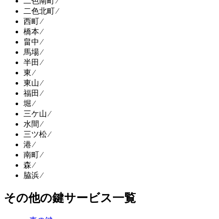
二色南町 ⁄
二色北町 ⁄
西町 ⁄
橋本 ⁄
畠中 ⁄
馬場 ⁄
半田 ⁄
東 ⁄
東山 ⁄
福田 ⁄
堀 ⁄
三ケ山 ⁄
水間 ⁄
三ツ松 ⁄
港 ⁄
南町 ⁄
森 ⁄
脇浜 ⁄
その他の鍵サービス一覧