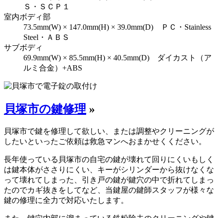
Ｓ・ＳＣＰ１
室内ボディ部
73.5mm(W) × 147.0mm(H) × 39.0mm(D) ＰＣ・Stainless
Steel・ＡＢＳ
サブボディ
69.9mm(W) × 85.5mm(H) × 40.5mm(D) ダイカスト（ア
ルミ合金）+ABS
貝塚市の鍵修理
»
貝塚市で鍵を修理して欲しい、または調整やクリーニングが
したいといったご依頼は救急マンへおまかせくください。
長年使っている貝塚市の自宅の鍵が壊れて回りにくいもしく
は鍵本体がささりにくい、キーがシリンダーから抜けなくな
って壊れてしまった、引き戸の鍵が鍵穴の中で折れてしまっ
たのでカギ抜きをしてなど、当鍵屋の鍵師スタッフが様々な
鍵の修理に全力で対応いたします。