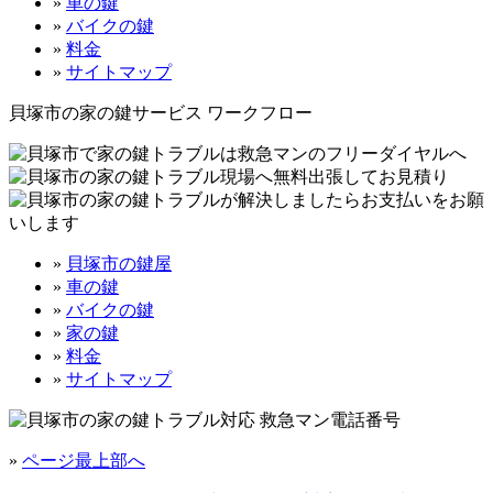
»
車の鍵
»
バイクの鍵
»
料金
»
サイトマップ
貝塚市の家の鍵サービス ワークフロー
»
貝塚市の鍵屋
»
車の鍵
»
バイクの鍵
»
家の鍵
»
料金
»
サイトマップ
»
ページ最上部へ