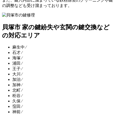
また、鍵穴内部に溜まっている鉄粉除去のクリーニングや鍵
の調整なども受け溜まっております。
貝塚市 家の鍵紛失や玄関の鍵交換など
の対応エリア
麻生中 ⁄
石才 ⁄
海塚 ⁄
浦田 ⁄
王子 ⁄
大川 ⁄
加治 ⁄
加神 ⁄
北町 ⁄
秬谷 ⁄
久保 ⁄
窪田 ⁄
神前 ⁄