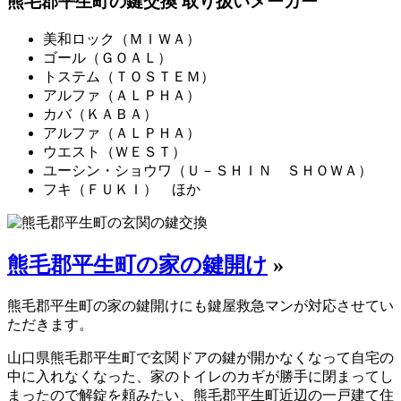
熊毛郡平生町の鍵交換 取り扱いメーカー
美和ロック（ＭＩＷＡ）
ゴール（ＧＯＡＬ）
トステム（ＴＯＳＴＥＭ）
アルファ（ＡＬＰＨＡ）
カバ（ＫＡＢＡ）
アルファ（ＡＬＰＨＡ）
ウエスト（ＷＥＳＴ）
ユーシン・ショウワ（Ｕ－ＳＨＩＮ ＳＨＯＷＡ）
フキ（ＦＵＫＩ） ほか
熊毛郡平生町の家の鍵開け
»
熊毛郡平生町の家の鍵開けにも鍵屋救急マンが対応させてい
ただきます。
山口県熊毛郡平生町で玄関ドアの鍵が開かなくなって自宅の
中に入れなくなった、家のトイレのカギが勝手に閉まってし
まったので解錠を頼みたい、熊毛郡平生町近辺の一戸建て住